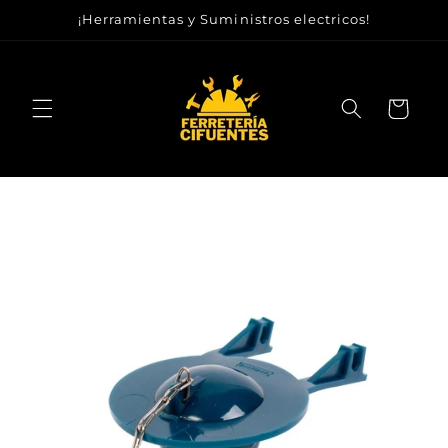
Ir
¡Herramientas y Suministros electricos!
directamente
al contenido
Carrito
Ir
directamente
a la
información
del producto